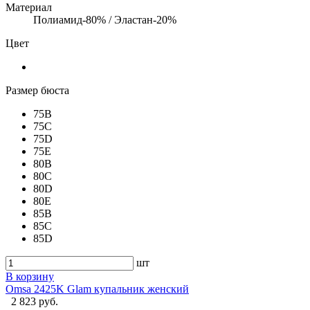
Материал
Полиамид-80% / Эластан-20%
Цвет
Размер бюста
75B
75C
75D
75E
80B
80C
80D
80E
85B
85C
85D
шт
В корзину
Omsa 2425K Glam купальник женский
2 823 руб.