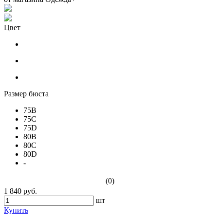
Цвет
Размер бюста
75B
75C
75D
80B
80C
80D
-
(0)
1 840 руб.
шт
Купить