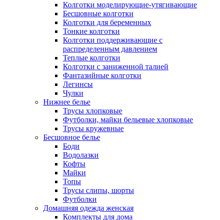
Колготки моделирующие-утягивающие
Бесшовные колготки
Колготки для беременных
Тонкие колготки
Колготки поддерживающие с
распределенным давлением
Теплые колготки
Колготки с заниженной талией
Фантазийные колготки
Легинсы
Чулки
Нижнее белье
Трусы хлопковые
Футболки, майки бельевые хлопковые
Трусы кружевные
Бесшовное белье
Боди
Водолазки
Кофты
Майки
Топы
Трусы слипы, шорты
Футболки
Домашняя одежда женская
Комплекты для дома