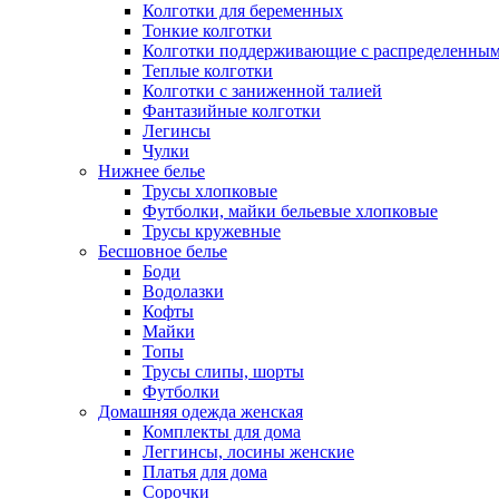
Колготки для беременных
Тонкие колготки
Колготки поддерживающие с распределенным
Теплые колготки
Колготки с заниженной талией
Фантазийные колготки
Легинсы
Чулки
Нижнее белье
Трусы хлопковые
Футболки, майки бельевые хлопковые
Трусы кружевные
Бесшовное белье
Боди
Водолазки
Кофты
Майки
Топы
Трусы слипы, шорты
Футболки
Домашняя одежда женская
Комплекты для дома
Леггинсы, лосины женские
Платья для дома
Сорочки