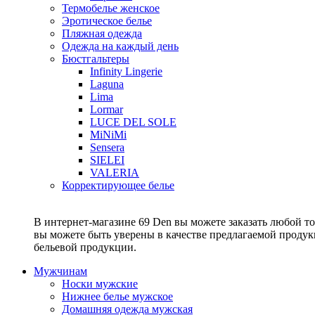
Термобелье женское
Эротическое белье
Пляжная одежда
Одежда на каждый день
Бюстгальтеры
Infinity Lingerie
Laguna
Lima
Lormar
LUCE DEL SOLE
MiNiMi
Sensera
SIELEI
VALERIA
Корректирующее белье
В интернет-магазине 69 Den вы можете заказать любой то
вы можете быть уверены в качестве предлагаемой прод
бельевой продукции.
Мужчинам
Носки мужские
Нижнее белье мужское
Домашняя одежда мужская