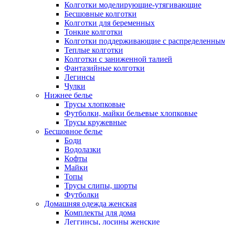
Колготки моделирующие-утягивающие
Бесшовные колготки
Колготки для беременных
Тонкие колготки
Колготки поддерживающие с распределенным
Теплые колготки
Колготки с заниженной талией
Фантазийные колготки
Легинсы
Чулки
Нижнее белье
Трусы хлопковые
Футболки, майки бельевые хлопковые
Трусы кружевные
Бесшовное белье
Боди
Водолазки
Кофты
Майки
Топы
Трусы слипы, шорты
Футболки
Домашняя одежда женская
Комплекты для дома
Леггинсы, лосины женские